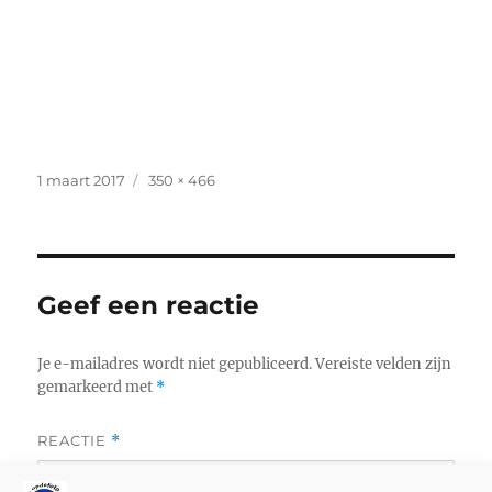
Geplaatst
Volledige
1 maart 2017
350 × 466
op
grootte
Geef een reactie
Je e-mailadres wordt niet gepubliceerd.
Vereiste velden zijn
gemarkeerd met
*
REACTIE
*