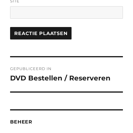
SITE
Bericht
GEPUBLICEERD IN
navigatie
DVD Bestellen / Reserveren
BEHEER