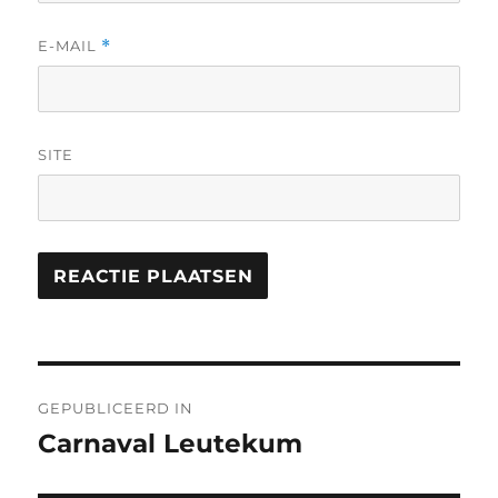
E-MAIL
*
SITE
Bericht
GEPUBLICEERD IN
navigatie
Carnaval Leutekum